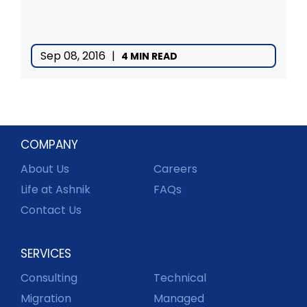
Sep 08, 2016
|
4 MIN READ
COMPANY
About Us
Careers
Life at Ashnik
FAQs
Contact Us
SERVICES
Consulting
Technical
Migration
Managed