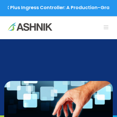
Skip
lus Ingress Controller: A Production-Grade Migr
to
content